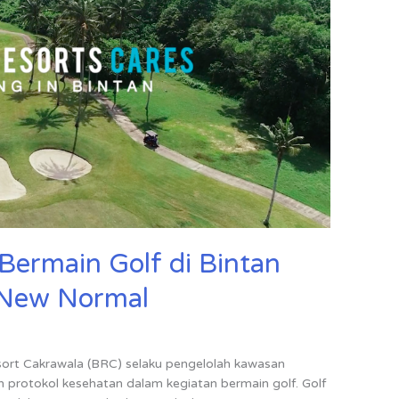
Bermain Golf di Bintan
 New Normal
sort Cakrawala (BRC) selaku pengelolah kawasan
 protokol kesehatan dalam kegiatan bermain golf. Golf