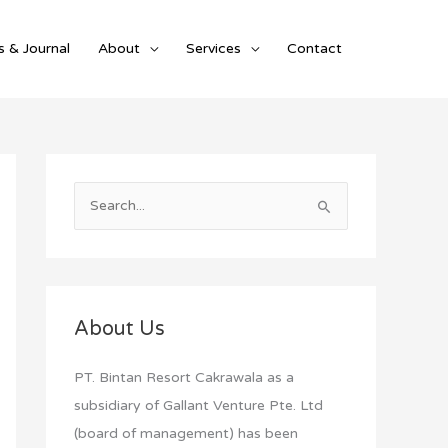
 & Journal
About
Services
Contact
S
e
a
r
c
About Us
h
f
PT. Bintan Resort Cakrawala as a
o
subsidiary of Gallant Venture Pte. Ltd
r
(board of management) has been