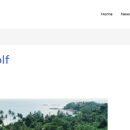
Home
News
lf