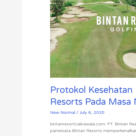
Bintan
Resorts
Pada
Masa
New
Normal
Protokol Kesehatan 
Resorts Pada Masa
New Normal
/
July 6, 2020
bintanresortcakrawala.com: PT. Bintan Re
pariwisata Bintan Resorts memperkenalkan