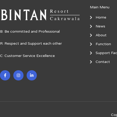
Main Menu
Home
News
B: Be committed and Professional
About
R: Respect and Support each other
Function
Support Faci
C: Customer Service Excellence
Contact
F
I
L
a
n
i
c
s
n
e
t
k
b
a
e
o
g
d
o
r
i
k
a
n
-
m
-
f
i
n
Cop