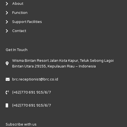
About
Function
Support Facilities
Contact
Get In Touch
Wisma Bintan Resort Jalan Kota Kapur, Teluk Sebong Lagoi
Bintan Utara 29155, Kepulauan Riau – Indonesia
brc.receptionist@brc.co.id
(+62)770 691 915/6/7
(+62)770 691 915/6/7
Subscribe with us