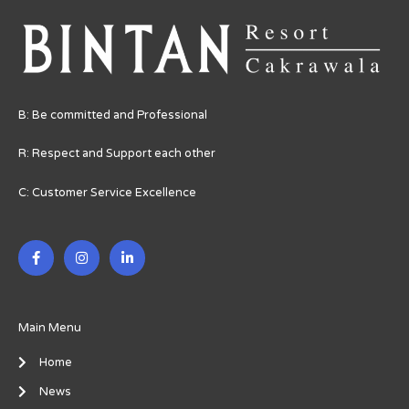
B: Be committed and Professional
R: Respect and Support each other
C: Customer Service Excellence
F
I
L
a
n
i
c
s
n
e
t
k
b
a
e
o
g
d
o
r
i
Main Menu
k
a
n
-
m
-
Home
f
i
n
News