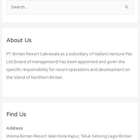
S
e
a
r
c
About Us
h
PT. Bintan Resort Cakrawala as a subsidiary of Gallant Venture Pte.
f
Ltd (board of management) has been appointed and given the
o
specific responsibility for resort operations and development on
r
the island of Northern Bintan.
:
Find Us
Address
Wisma Bintan Resort Jalan Kota Kapur, Teluk Sebong Lagoi Bintan